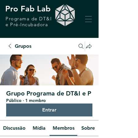
Pro Fab Lab
Programa de DT&I
e Pré-Incubadora
Grupos
Grupo Programa de DT&I e P
Público
·
1 membro
Entrar
Discussão
Mídia
Membros
Sobre