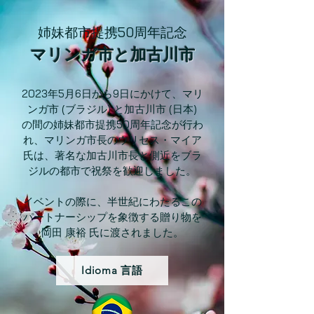
姉妹都市提携50周年記念
マリンガ市と加古川市
2023年5月6日から9日にかけて、マリ
ンガ市 (ブラジル) と加古川市 (日本)
の間の姉妹都市提携50周年記念が行わ
れ、マリンガ市長のウリセス・マイア
氏は、著名な加古川市長と側近をブラ
ジルの都市で祝祭を歓迎しました。
イベントの際に、半世紀にわたるこの
パートナーシップを象徴する贈り物を
岡田 康裕 氏に渡されました。
Idioma 言語