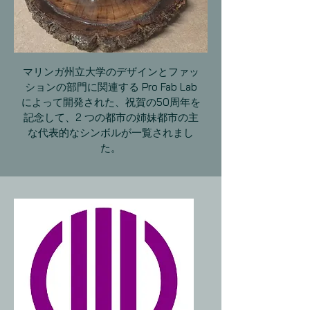
マリンガ州立大学のデザインとファッ
ションの部門に関連する Pro Fab Lab
によって開発された、祝賀の50周年を
記念して、2 つの都市の姉妹都市の主
な代表的なシンボルが一覧されまし
た。