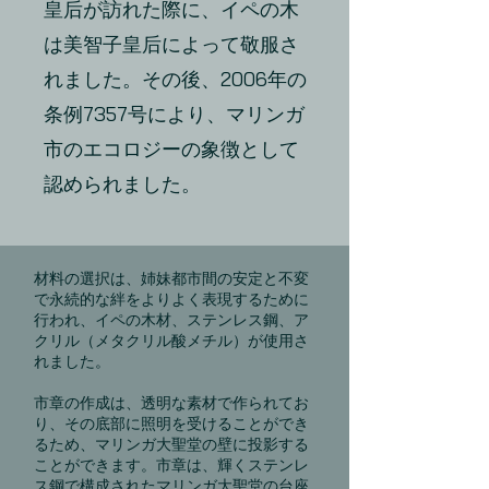
皇后が訪れた際に、イペの木
は美智子皇后によって敬服さ
れました。その後、2006年の
条例7357号により、マリンガ
市のエコロジーの象徴として
認められました。
材料の選択は、姉妹都市間の安定と不変
で永続的な絆をよりよく表現するために
行われ、イペの木材、ステンレス鋼、ア
クリル（メタクリル酸メチル）が使用さ
れました。
市章の作成は、透明な素材で作られてお
り、その底部に照明を受けることができ
るため、マリンガ大聖堂の壁に投影する
ことができます。市章は、輝くステンレ
ス鋼で構成されたマリンガ大聖堂の台座