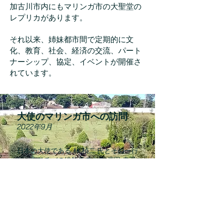
加古川市内にもマリンガ市の大聖堂の
レプリカがあります。
それ以来、姉妹都市間で定期的に文
化、教育、社会、経済の交流、パート
ナーシップ、協定、イベントが開催さ
れています。
大使のマリンガ市への訪問
2022年9月
日本の大使である 林 禎二 氏とその一行
は、クリチバの総領事である 濱田 圭司
氏と共に、教育や経済の分野を中心に新
たなパートナーシップを議論し、外交関
係を強化するため、マリンガ市長のウリ
ッセス・マイア氏との会合を行いまし
た。