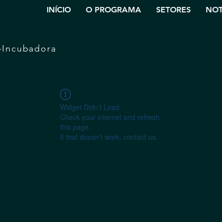
INÍCIO
O PROGRAMA
SETORES
NOT
-Incubadora
Widget Didn’t Load
Check your internet and refresh
this page.
If that doesn’t work, contact us.